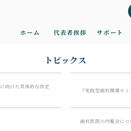
ホーム
代表者挨拶
サポート
トピックス
」に向けた具体的な改定
『実践型
歯科
開業セミ
歯科医院の
内覧会に
つ