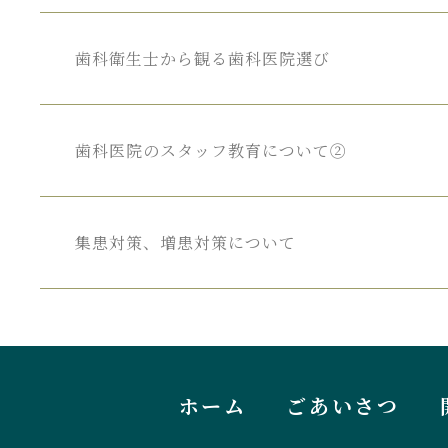
歯科衛生士
から
観る
歯科医院選び
歯科医院の
スタッフ教育に
ついて②
集患対策、
増患対策について
ホーム
ごあいさつ